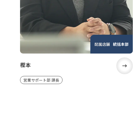
配属店舗
統括本部
樫本
営業サポート部 課長